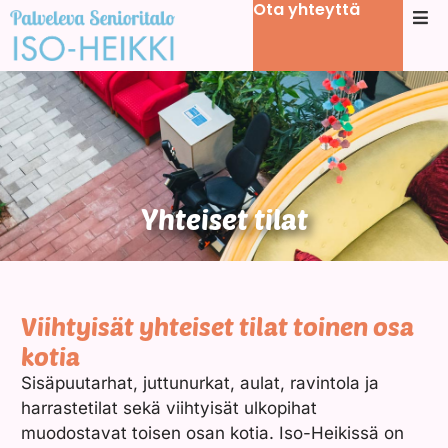
Ota yhteyttä
Yhteiset tilat
Viihtyisät yhteiset tilat toinen osa
kotia
Sisäpuutarhat, juttunurkat, aulat, ravintola ja
harrastetilat sekä viihtyisät ulkopihat
muodostavat toisen osan kotia. Iso-Heikissä on