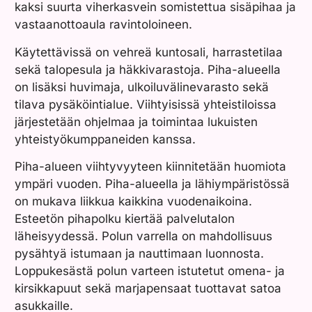
kaksi suurta viherkasvein somistettua sisäpihaa ja
vastaanottoaula ravintoloineen.
Käytettävissä on vehreä kuntosali, harrastetilaa
sekä talopesula ja häkkivarastoja. Piha-alueella
on lisäksi huvimaja, ulkoiluvälinevarasto sekä
tilava pysäköintialue. Viihtyisissä yhteistiloissa
järjestetään ohjelmaa ja toimintaa lukuisten
yhteistyökumppaneiden kanssa.
Piha-alueen viihtyvyyteen kiinnitetään huomiota
ympäri vuoden. Piha-alueella ja lähiympäristössä
on mukava liikkua kaikkina vuodenaikoina.
Esteetön pihapolku kiertää palvelutalon
läheisyydessä. Polun varrella on mahdollisuus
pysähtyä istumaan ja nauttimaan luonnosta.
Loppukesästä polun varteen istutetut omena- ja
kirsikkapuut sekä marjapensaat tuottavat satoa
asukkaille.