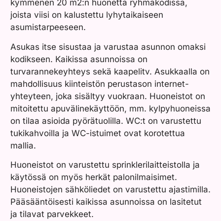
kymmenen 20 m2:n huonetta ryhmäkodissa,
joista viisi on kalustettu lyhytaikaiseen
asumistarpeeseen.
Asukas itse sisustaa ja varustaa asunnon omaksi
kodikseen. Kaikissa asunnoissa on
turvarannekeyhteys sekä kaapelitv. Asukkaalla on
mahdollisuus kiinteistön perustason internet-
yhteyteen, joka sisältyy vuokraan. Huoneistot on
mitoitettu apuvälinekäyttöön, mm. kylpyhuoneissa
on tilaa asioida pyörätuolilla. WC:t on varustettu
tukikahvoilla ja WC-istuimet ovat korotettua
mallia.
Huoneistot on varustettu sprinklerilaitteistolla ja
käytössä on myös herkät palonilmaisimet.
Huoneistojen sähköliedet on varustettu ajastimilla.
Pääsääntöisesti kaikissa asunnoissa on lasitetut
ja tilavat parvekkeet.