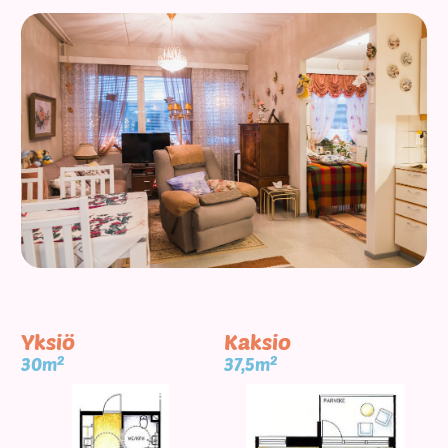
Yksiö
Kaksio
2
2
30m
37,5m