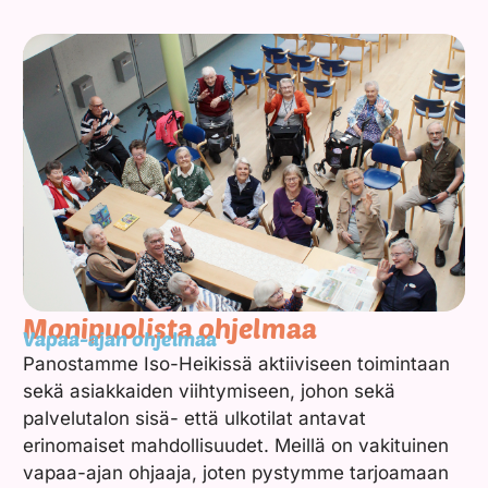
Monipuolista ohjelmaa
Vapaa-ajan ohjelmaa
Panostamme Iso-Heikissä aktiiviseen toimintaan
sekä asiakkaiden viihtymiseen, johon sekä
palvelutalon sisä- että ulkotilat antavat
erinomaiset mahdollisuudet. Meillä on vakituinen
vapaa-ajan ohjaaja, joten pystymme tarjoamaan