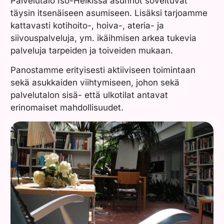
Palvelutalo Iso-Heikissä asunnot soveltuvat
täysin itsenäiseen asumiseen. Lisäksi tarjoamme
kattavasti kotihoito-, hoiva-, ateria- ja
siivouspalveluja, ym. ikäihmisen arkea tukevia
palveluja tarpeiden ja toiveiden mukaan.
Panostamme erityisesti aktiiviseen toimintaan
sekä asukkaiden viihtymiseen, johon sekä
palvelutalon sisä- että ulkotilat antavat
erinomaiset mahdollisuudet.