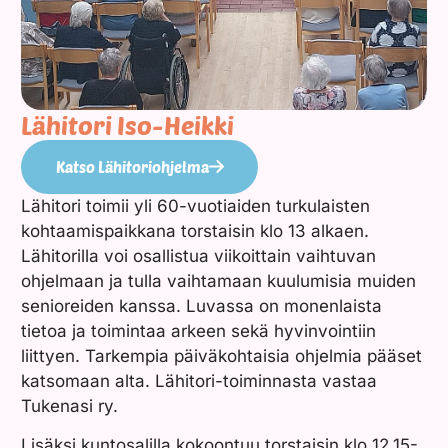
Lähitori Iso-Heikki
Katso Lähitoriohjelma
Lähitori toimii yli 60-vuotiaiden turkulaisten
kohtaamispaikkana torstaisin klo 13 alkaen.
Lähitorilla voi osallistua viikoittain vaihtuvan
ohjelmaan ja tulla vaihtamaan kuulumisia muiden
senioreiden kanssa. Luvassa on monenlaista
tietoa ja toimintaa arkeen sekä hyvinvointiin
liittyen. Tarkempia päiväkohtaisia ohjelmia pääset
katsomaan alta. Lähitori-toiminnasta vastaa
Tukenasi ry.
Lisäksi kuntosalilla kokoontuu torstaisin klo 12.15-