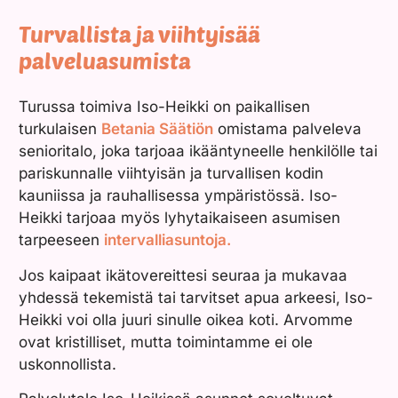
Turvallista ja viihtyisää
palveluasumista
Turussa toimiva Iso-Heikki on paikallisen
turkulaisen
Betania Säätiön
omistama palveleva
senioritalo, joka tarjoaa ikääntyneelle henkilölle tai
pariskunnalle viihtyisän ja turvallisen kodin
kauniissa ja rauhallisessa ympäristössä. Iso-
Heikki tarjoaa myös lyhytaikaiseen asumisen
tarpeeseen
intervalliasuntoja.
Jos kaipaat ikätovereittesi seuraa ja mukavaa
yhdessä tekemistä tai tarvitset apua arkeesi, Iso-
Heikki voi olla juuri sinulle oikea koti. Arvomme
ovat kristilliset, mutta toimintamme ei ole
uskonnollista.