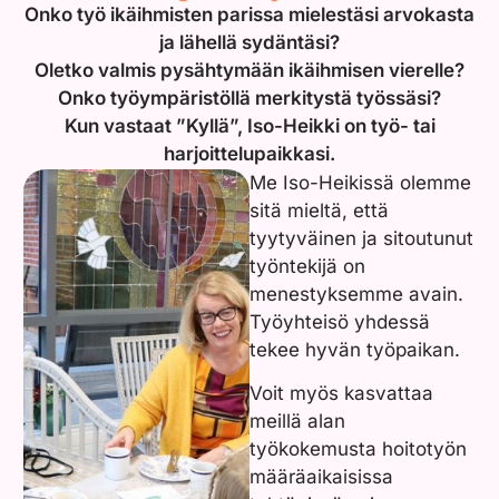
Onko työ ikäihmisten parissa mielestäsi arvokasta
ja lähellä sydäntäsi?
Oletko valmis pysähtymään ikäihmisen vierelle?
Onko työympäristöllä merkitystä työssäsi?
Kun vastaat ”Kyllä”, Iso-Heikki on työ- tai
harjoittelupaikkasi.
Me Iso-Heikissä olemme
sitä mieltä, että
tyytyväinen ja sitoutunut
työntekijä on
menestyksemme avain.
Työyhteisö yhdessä
tekee hyvän työpaikan.
Voit myös kasvattaa
meillä alan
työkokemusta hoitotyön
määräaikaisissa