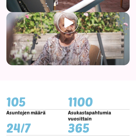
105
1100
Asuntojen määrä
Asukastapahtumia
vuosittain
24/7
365