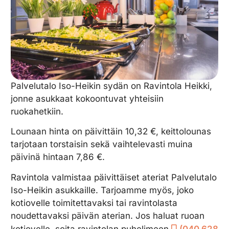
Palvelutalo Iso-Heikin sydän on Ravintola Heikki,
jonne asukkaat kokoontuvat yhteisiin
ruokahetkiin.
Lounaan hinta on päivittäin 10,32 €, keittolounas
tarjotaan torstaisin sekä vaihtelevasti muina
päivinä hintaan 7,86 €.
Ravintola valmistaa päivittäiset ateriat Palvelutalo
Iso-Heikin asukkaille. Tarjoamme myös, joko
kotiovelle toimitettavaksi tai ravintolasta
noudettavaksi päivän aterian. Jos haluat ruoan
kotiovelle, soita ravintolan puhelimeen
(040 628