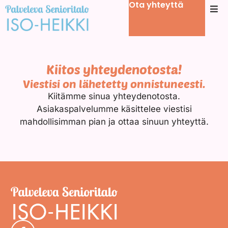
Ota yhteyttä
Kiitos yhteydenotosta!
Viestisi on lähetetty onnistuneesti.
Kiitämme sinua yhteydenotosta.
Asiakaspalvelumme käsittelee viestisi
mahdollisimman pian ja ottaa sinuun yhteyttä.